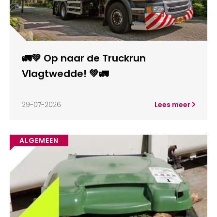
🚛💚 Op naar de Truckrun
Vlagtwedde! 💚🚛
29-07-2026
Lees meer
ALGEMEEN