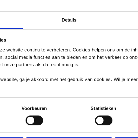
Details
ies
e website continu te verbeteren. Cookies helpen ons om de inh
e Truckrun / Vrachtwagendag in Emmen georg
en, social media functies aan te bieden en om het verkeer op on
et onze partners als dat echt nodig is.
website, ga je akkoord met het gebruik van cookies. Wil je mee
Voorkeuren
Statistieken
elijke rondrit om mensen met een beperking een onverget