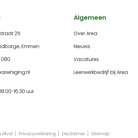
t
Algemeen
traat 25
Over Area
uidbarge, Emmen
Nieuws
 080
Vacatures
areiniging.nl
Leerwerkbedrijf bij Area
08.00-16.30 uur
 Afval
Privacyverklaring
Disclaimer
Sitemap