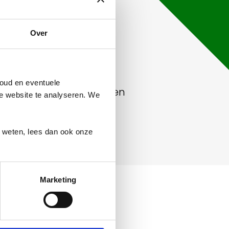
Over
oud en eventuele
aniseeerd door Cosis en
ze website te analyseren. We
r weten, lees dan ook onze
Marketing
elijke dag in een