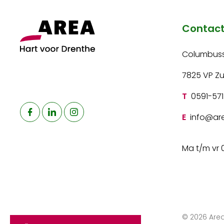
Contac
Columbuss
7825 VP Z
T
0591-571
E
info@are
Ma t/m vr 
© 2026 Area