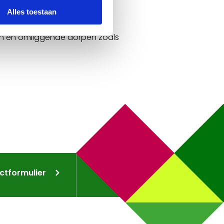
Alles toestaan
en en omliggende dorpen zoals
ctformulier