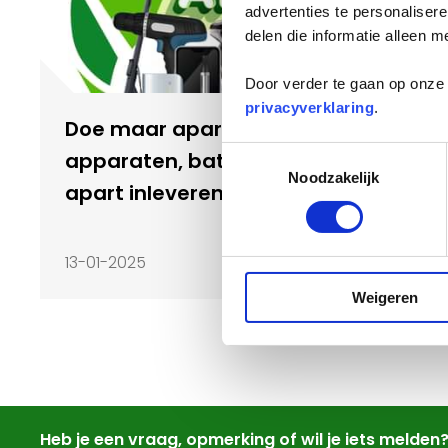
advertenties te personaliser
delen die informatie alleen m
Door verder te gaan op onze 
privacyverklaring
.
Doe maar apart - elektrische
Toestemmingsselectie
apparaten, batterijen en accu's
Noodzakelijk
apart inleveren
13-01-2025
Lees meer
Weigeren
Heb je een vraag, opmerking of wil je iets melden