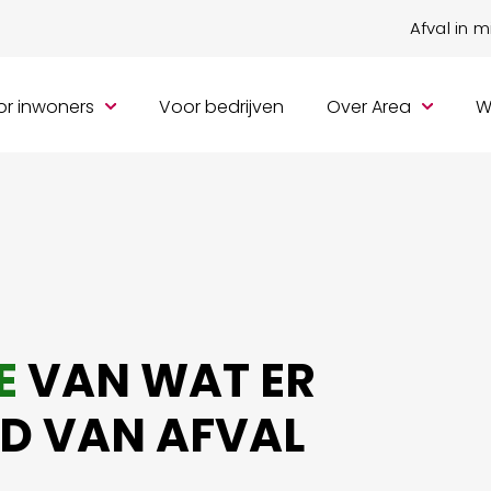
Afval in 
r inwoners
Voor bedrijven
Over Area
W
E
VAN WAT ER
LD VAN AFVAL