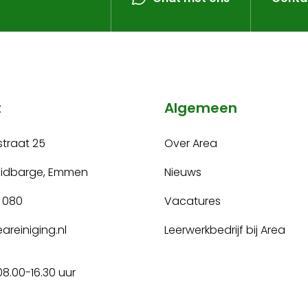
t
Algemeen
traat 25
Over Area
uidbarge, Emmen
Nieuws
 080
Vacatures
areiniging.nl
Leerwerkbedrijf bij Area
08.00-16.30 uur