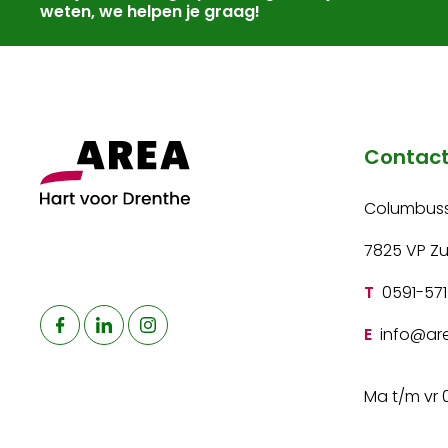
weten, we helpen je graag!
Contac
Columbuss
7825 VP Z
T
0591-571
E
info@are
Ma t/m vr 