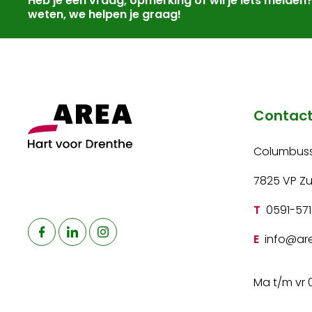
Heb je een vraag, opmerking of wil je iets melden
weten, we helpen je graag!
Contac
Columbuss
7825 VP Z
T
0591-571
E
info@are
Ma t/m vr 