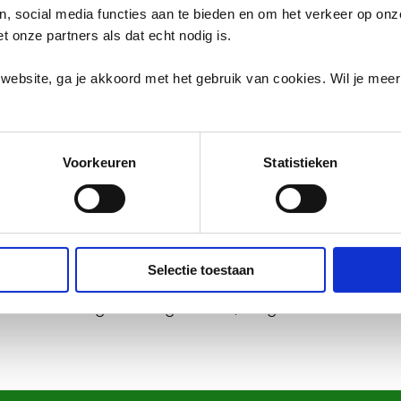
or:
en, social media functies aan te bieden en om het verkeer op on
et onze partners als dat echt nodig is.
ns;
website, ga je akkoord met het gebruik van cookies. Wil je mee
lingen in de regio.
l. We werken met een 'handen-uit-de-mouwen'-mentalitei
den.
Voorkeuren
Statistieken
 Drenthe
Selectie toestaan
trouwen van onze gemeenten, klanten en partners. We voe
n aan een regio die nóg schoner, veiliger en leefbaarder