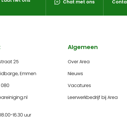
? Laat het ons
Chat met ons
Conta
t
Algemeen
traat 25
Over Area
uidbarge, Emmen
Nieuws
 080
Vacatures
areiniging.nl
Leerwerkbedrijf bij Area
08.00-16.30 uur