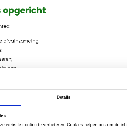
 opgericht
Area:
e afvalinzameling;
;
seren;
 krijgen.
schappelijk nut was belangrijk. Denk aan meer sociale w
Details
 hebben
ies
es hebben waargemaakt. Area is nu een betrouwbaar, (koste
e website continu te verbeteren. Cookies helpen ons om de inh