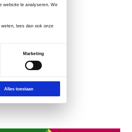
ze website te analyseren. We
r weten, lees dan ook onze
t en durven elkaar aan te
Marketing
Alles toestaan
len ons sterk verbonden met
 wordt.