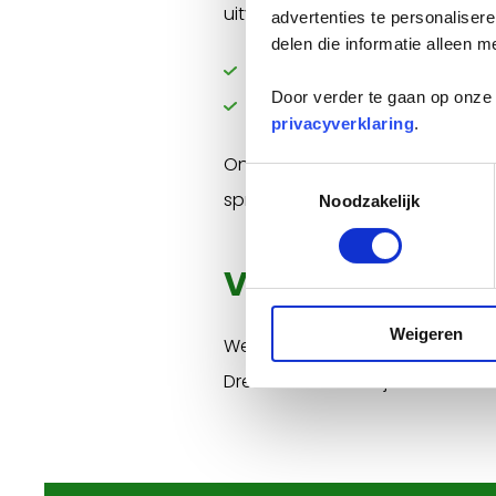
uitvoeringsbedrijf. We werken vo
advertenties te personaliser
delen die informatie alleen m
ongeveer 110.000 huishoude
Door verder te gaan op onze 
duizenden bedrijven en instel
privacyverklaring
.
Onze mensen maken het verschi
Toestemmingsselectie
spreken op verantwoordelijkhe
Noodzakelijk
Verbonden met
Weigeren
We zijn dankbaar voor het ver
Drenthe. Samen blijven we werke