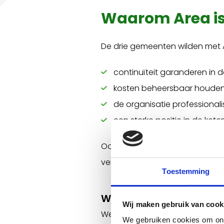
Waarom Area is
De drie gemeenten wilden met 
continuïteit garanderen in d
kosten beheersbaar houden
de organisatie professionali
een sterke positie in de keten
Ook het vergroten van het maat
verduurzaming van de regio.
Toestemming
Wat we samen bereikt
Wij maken gebruik van cook
We zijn trots dat we de ambiti
We gebruiken cookies om onz