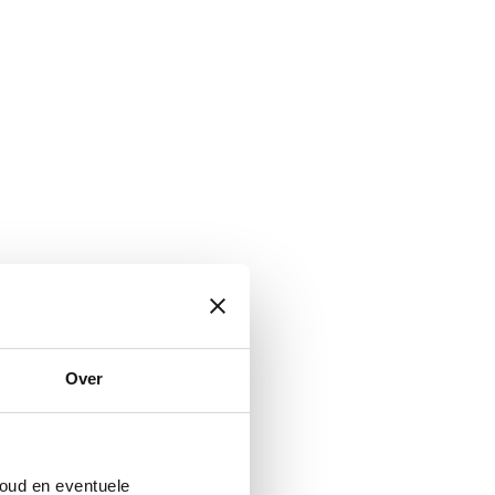
erkgelegenheid en
Over
n)efficiënt en klantgericht
oud en eventuele