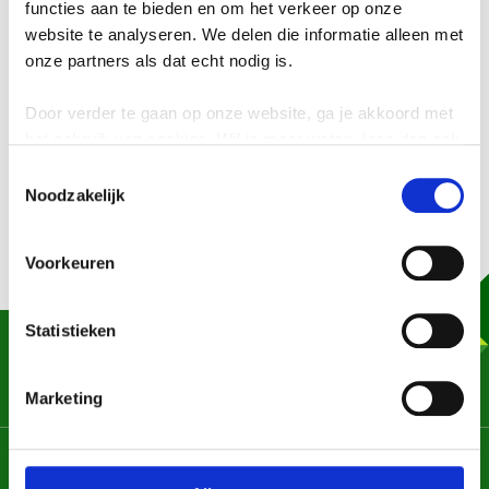
functies aan te bieden en om het verkeer op onze
website te analyseren. We delen die informatie alleen met
onze partners als dat echt nodig is.
Door verder te gaan op onze website, ga je akkoord met
GFT inzameling; één keer per
het gebruik van cookies. Wil je meer weten, lees dan ook
maand
onze
privacyverklaring
.
Toestemmingsselectie
Noodzakelijk
01-12-2025
Lees meer
Voorkeuren
Statistieken
Heb je een vraag, opmerking of wil je iets
melden? Laat het ons weten, we helpen je
graag!
Marketing
Chat met ons
Contactformulier