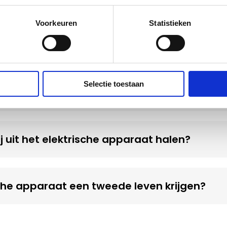
Voorkeuren
Statistieken
et mijn ingeleverde apparaten, batterijen 
Selectie toestaan
rische apparaten en losse batterijen inleve
ij uit het elektrische apparaat halen?
sche apparaat een tweede leven krijgen?