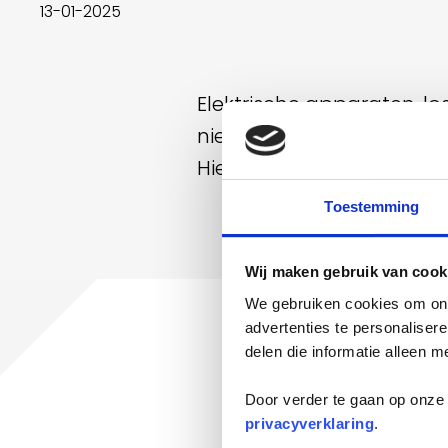
13-01-2025
Elektrische apparaten, lo
niet alleen veilig, maar 
Hieronder vind je de vijf
Toestemming
Wij maken gebruik van cook
We gebruiken cookies om onz
advertenties te personaliser
delen die informatie alleen m
Door verder te gaan op onze 
Waarom moeten el
privacyverklaring
.
worden ingeleve