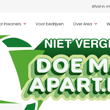
Afval in 
r inwoners
Voor bedrijven
Over Area
W