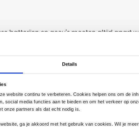
sse batterijen en accu's moeten altijd apart wo
zorgt er ook voor dat waardevolle metalen ku
 meestgestelde vragen en de locaties waar je ze
Details
ies
e website continu te verbeteren. Cookies helpen ons om de inh
en, social media functies aan te bieden en om het verkeer op on
et onze partners als dat echt nodig is.
website, ga je akkoord met het gebruik van cookies. Wil je mee
ektrische apparaten, losse batterijen en 
rd?