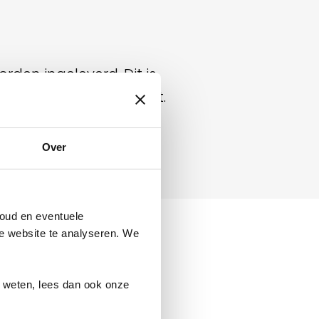
rden ingeleverd. Dit is
nnen worden hergebruikt.
 kunt inleveren.
Over
oud en eventuele
ze website te analyseren. We
r weten, lees dan ook onze
accu's apart