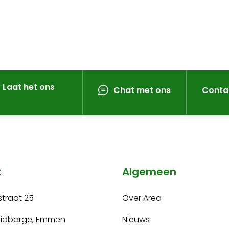
? Laat het ons
Chat met ons
Conta
t
Algemeen
traat 25
Over Area
uidbarge, Emmen
Nieuws