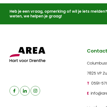
Heb je een vraag, opmerking of wil je iets melden
weten, we helpen je graag!
Contac
Columbuss
7825 VP Z
T
0591-571
E
info@are