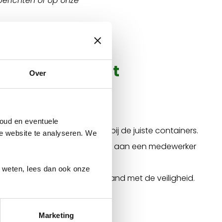
berichten of op onze
de milieustraat
Over
fval en grondstoffen.
ankomst.
oud en eventuele
er je auto en lever je afval in bij de juiste containers.
ze website te analyseren. We
ij de containers of vraag hulp aan een medewerker
r weten, lees dan ook onze
ten in de auto blijven in verband met de veiligheid.
Marketing