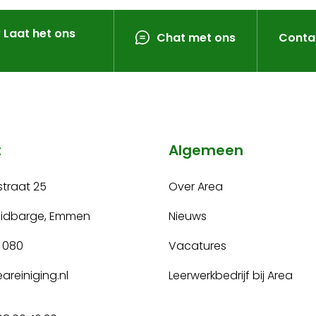
? Laat het ons
Chat met ons
Conta
t
Algemeen
traat 25
Over Area
uidbarge, Emmen
Nieuws
 080
Vacatures
areiniging.nl
Leerwerkbedrijf bij Area