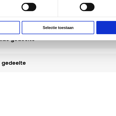
Selectie toestaan
alde gedeelte
s gedeelte