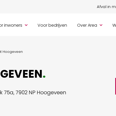
Afval in 
r inwoners
Voor bedrijven
Over Area
W
aat Hoogeveen
OGEVEEN
.
rk 75a, 7902 NP Hoogeveen