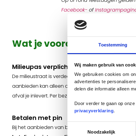
Op of rond feestdagen gelden a
Facebook-
of
Instagrampagin
Wat je vooraf moet weten
Toestemming
Wij maken gebruik van cook
Milieupas verplicht
We gebruiken cookies om onz
De milieustraat is verdeeld in een betaald en een gra
advertenties te personaliser
aanbieden kan alleen op vertoon van je milieupas. D
delen die informatie alleen m
afval je inlevert. Per bezoek kun je slechts één pas g
Door verder te gaan op onze 
privacyverklaring
.
Betalen met pin
Toestemmingsselectie
Bij het aanbieden van betaald afval kun je alleen me
Noodzakelijk