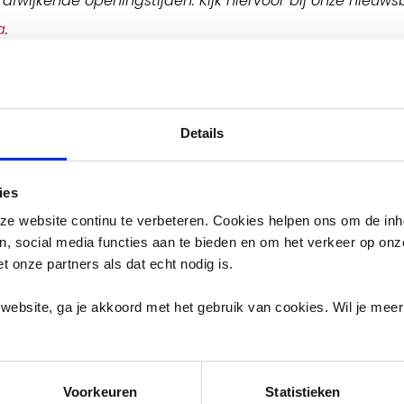
fwijkende openingstijden. Kijk hiervoor bij onze nieuws
a
.
Werkwijze op 
Details
Scheid thuis alvast je a
ies
Toon je milieupas bij a
e website continu te verbeteren. Cookies helpen ons om de inh
tis gedeelte. Afval
Rijd het terrein op, parke
en, social media functies aan te bieden en om het verkeer op on
e pas registreert hoeveel
Lees de aanwijzingen b
et onze partners als dat echt nodig is.
ebruiken.
als je twijfelt.
website, ga je akkoord met het gebruik van cookies. Wil je mee
Kinderen tot 12 jaar moe
t pin betalen.
Contante
Voorkeuren
Statistieken