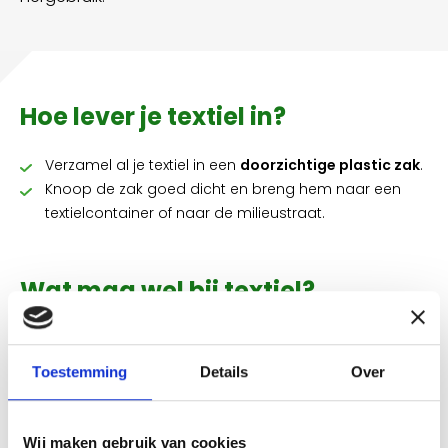
Hoe lever je textiel in?
Verzamel al je textiel in een
doorzichtige plastic zak
.
Knoop de zak goed dicht en breng hem naar een
textielcontainer of naar de milieustraat.
Wat mag wel bij textiel?
Draagbare én niet-draagbare kleding (droog en
zonder vlekken)
Toestemming
Details
Over
Schoenen en sokken (per paar aan elkaar
gebonden)
Beddengoed en dekbedden
Wij maken gebruik van cookies