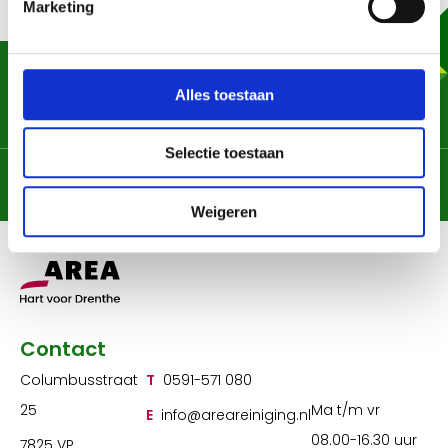
Marketing
Heb je een vraag, opmerking of wil je iets
melden? Laat het ons weten, we helpen je
Alles toestaan
graag!
Selectie toestaan
Chat met ons
Contactformulier
Weigeren
Contact
Columbusstraat
T
0591-571 080
25
Ma t/m vr
E
info@areareiniging.nl
08.00-16.30 uur
7825 VP