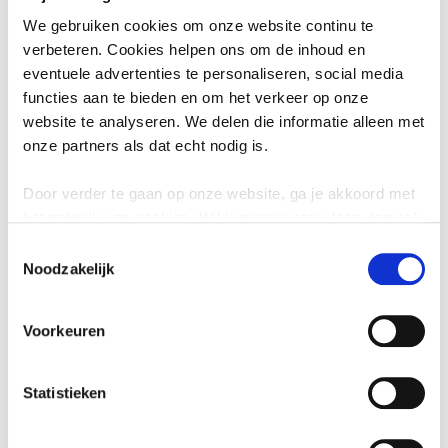
Huishoudtextiel zoals handdoeken, theedoeken en
We gebruiken cookies om onze website continu te
tafellakens
verbeteren. Cookies helpen ons om de inhoud en
Accessoires zoals riemen, shawls, mutsen, hoeden en
eventuele advertenties te personaliseren, social media
katoenen tassen
functies aan te bieden en om het verkeer op onze
Zachte knuffels
website te analyseren. We delen die informatie alleen met
onze partners als dat echt nodig is.
Wat mag niet bij textiel?
Door verder te gaan op onze website, ga je akkoord met
Sterk bevuild textiel, bijvoorbeeld met verf- of
het gebruik van cookies. Wil je meer weten, lees dan ook
olievlekken, bij restafval
onze
privacyverklaring
.
Toestemmingsselectie
Losse lappen stof en snijresten kleiner dan 25 × 25
Noodzakelijk
cm, bij restafval
Kussens, naar de milieustraat
Vloerbedekking en matrassen, naar de milieustraat
Voorkeuren
Boeken en andere huiswaren, naar de milieustraat
Speelgoed, naar de milieustraat
Statistieken