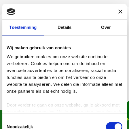
Hoe lever je harde kunststoffen
Toestemming
Details
Over
in?
Wij maken gebruik van cookies
Breng harde kunststoffen naar de milieustraat. Let goed
op: harde kunststoffen mogen
niet
in de PMD-container,
We gebruiken cookies om onze website continu te
die is alleen voor plastic verpakkingen.
verbeteren. Cookies helpen ons om de inhoud en
eventuele advertenties te personaliseren, social media
Tip:
wil je meer weten over het inleveren van plastic
functies aan te bieden en om het verkeer op onze
verpakkingen? Kijk dan bij zachte kunststoffen (PMD).
website te analyseren. We delen die informatie alleen met
onze partners als dat echt nodig is.
Door verder te gaan op onze website, ga je akkoord met
het gebruik van cookies. Wil je meer weten, lees dan ook
onze
privacyverklaring
.
Heb je een vraag, opmerking of wil je iets
Toestemmingsselectie
melden? Laat het ons weten, we helpen je
Noodzakelijk