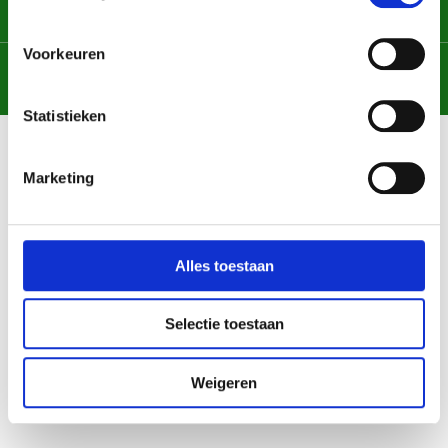
graag!
Voorkeuren
Chat met ons
Contactformulier
Statistieken
Marketing
Contact
Alles toestaan
Columbusstraat
T
0591-571 080
25
Ma t/m vr
E
info@areareiniging.nl
Selectie toestaan
08.00-16.30 uur
7825 VP
Zuidbarge,
Weigeren
Emmen