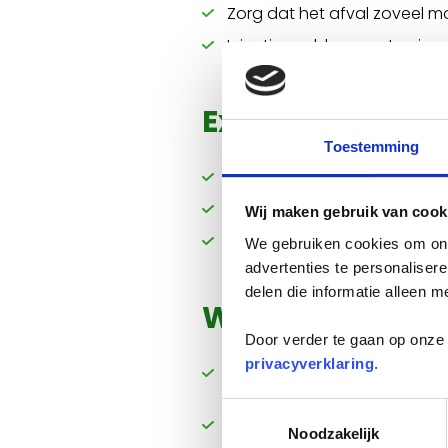
Zorg dat het afval zoveel mog
Injectienaalden moeten in e
Extra inleverm
Toestemming
Batterijen kun je vaak inleve
Breng medicijnen en injecti
Wij maken gebruik van cook
Veel KCA kan ook worden ter
We gebruiken cookies om onz
advertenties te personaliser
delen die informatie alleen m
Wel bij Klein C
Door verder te gaan op onze 
privacyverklaring
.
Batterijen
Toestemmingsselectie
Vloeibare gootsteenontsto
Noodzakelijk