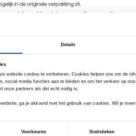
elijk in de originele verpakking zit.
en speciale naaldcontainer voor veilige verwerking.
ogelijkheden
Details
ren bij grote supermarkten.
enaalden terug naar de apotheek.
ies
uggebracht naar de winkel waar je het hebt gekocht.
e website continu te verbeteren. Cookies helpen ons om de inh
en, social media functies aan te bieden en om het verkeer op on
et onze partners als dat echt nodig is.
hemisch Afval
website, ga je akkoord met het gebruik van cookies. Wil je mee
pper
Voorkeuren
Statistieken