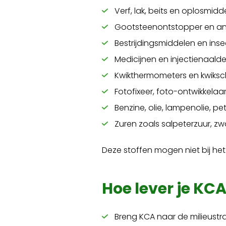
Verf, lak, beits en oplosmidd
Gootsteenontstopper en a
Bestrijdingsmiddelen en inse
Medicijnen en injectienaald
Kwikthermometers en kwiksc
Fotofixeer, foto-ontwikkelaa
Benzine, olie, lampenolie, p
Zuren zoals salpeterzuur, z
Deze stoffen mogen niet bij h
Hoe lever je KCA
Breng KCA naar de milieustra