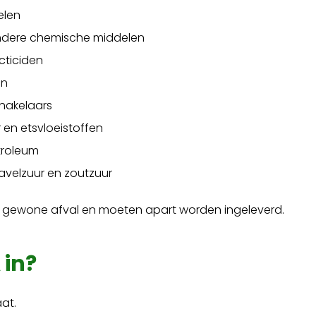
elen
ndere chemische middelen
cticiden
en
hakelaars
r en etsvloeistoffen
etroleum
wavelzuur en zoutzuur
et gewone afval en moeten apart worden ingeleverd.
 in?
at.