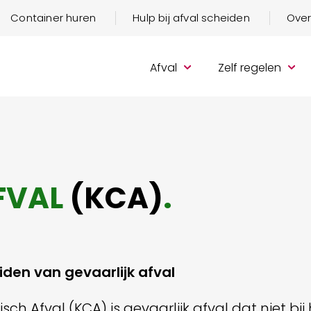
Container huren
Hulp bij afval scheiden
Over
Afval
Zelf regelen
FVAL
(KCA)
.
iden van gevaarlijk afval
sch Afval (KCA) is gevaarlijk afval dat niet bij