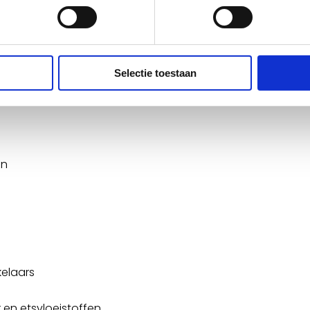
ndere brandstoffen
cticiden
Selectie toestaan
en
elaars
r en etsvloeistoffen