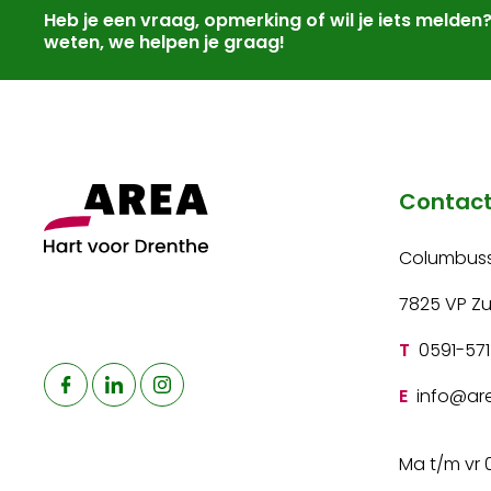
Heb je een vraag, opmerking of wil je iets melden
weten, we helpen je graag!
Contac
Columbuss
7825 VP Z
T
0591-571
E
info@are
Ma t/m vr 