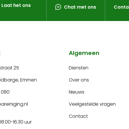
? Laat het ons
Chat met ons
Conta
t
Algemeen
traat 25
Diensten
uidbarge, Emmen
Over ons
 080
Nieuws
areiniging.nl
Veelgestelde vragen
Contact
08.00-16.30 uur