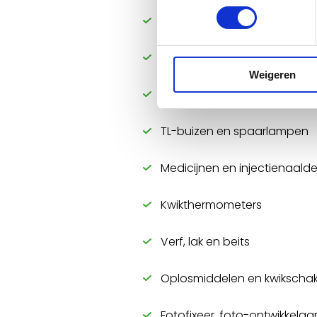
Lampenolie, petroleum en a
Bestrijdingsmiddelen en inse
Weigeren
Verlichtingsapparatuur
TL-buizen en spaarlampen
Medicijnen en injectienaald
Kwikthermometers
Verf, lak en beits
Oplosmiddelen en kwikschak
Fotofixeer, foto-ontwikkelaa