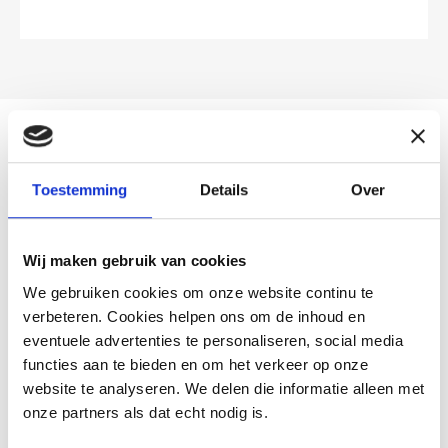
Toestemming
Details
Over
DOE MEE MET PMD!
Gooi plastic-, metalen verpakkingen en
Wij maken gebruik van cookies
drankenkartons
altijd
bij het PMD. Zo kunnen we
We gebruiken cookies om onze website continu te
deze materialen opnieuw gebruiken.
verbeteren. Cookies helpen ons om de inhoud en
Samen zorgen we voor minder restafval en meer
eventuele advertenties te personaliseren, social media
hergebruik van grondstoffen!
functies aan te bieden en om het verkeer op onze
website te analyseren. We delen die informatie alleen met
onze partners als dat echt nodig is.
Alles over PMD