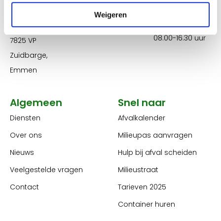
Columbusstraat
T
0591-571 080
Weigeren
25
Ma t/m vr
E
info@areareiniging.nl
08.00-16.30 uur
7825 VP
Zuidbarge,
Emmen
Algemeen
Snel naar
Diensten
Afvalkalender
Over ons
Milieupas aanvragen
Nieuws
Hulp bij afval scheiden
Veelgestelde vragen
Milieustraat
Contact
Tarieven 2025
Container huren