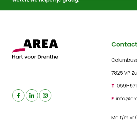
Contac
Columbuss
7825 VP Z
T
0591-571
E
info@are
Ma t/m vr 