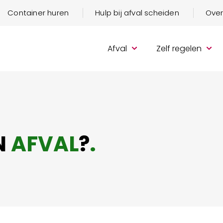
Container huren
Hulp bij afval scheiden
Over
Afval
Zelf regelen
N
AFVAL
?
.