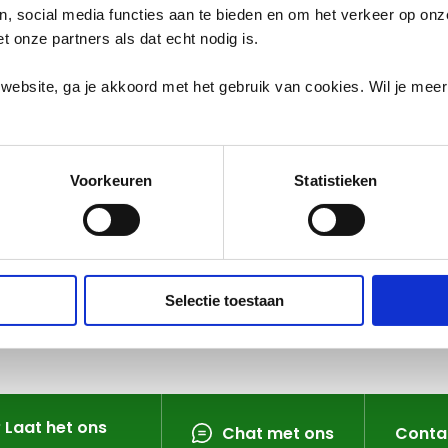
L WAAR HOORT
en, social media functies aan te bieden en om het verkeer op on
et onze partners als dat echt nodig is.
oe je afval makkelijk en goed kunt scheiden.
website, ga je akkoord met het gebruik van cookies. Wil je mee
en een duurzame toekomst.
Voorkeuren
Statistieken
Selectie toestaan
? Laat het ons
Chat met ons
Conta