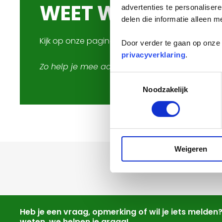
WEET WELK AFVA
advertenties te personaliser
delen die informatie alleen m
Kijk op onze pagina '
Welk afval waar
' en leer h
Door verder te gaan op onze 
privacyverklaring
.
Zo help je mee aan een schonere omgeving 
Toestemmingsselectie
Noodzakelijk
Weigeren
Heb je een vraag, opmerking of wil je iets melden
weten, we helpen je graag!