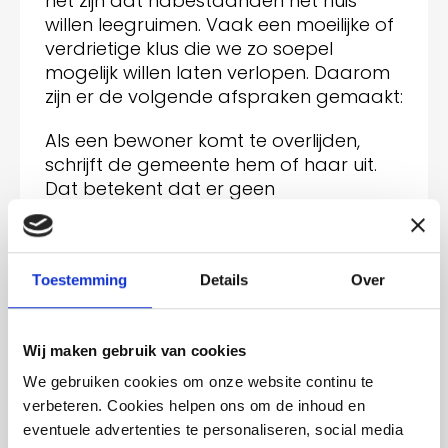
het zijn dat nabestaanden het huis
willen leegruimen. Vaak een moeilijke of
verdrietige klus die we zo soepel
mogelijk willen laten verlopen. Daarom
zijn er de volgende afspraken gemaakt:
Als een bewoner komt te overlijden,
schrijft de gemeente hem of haar uit.
Dat betekent dat er geen
afvalstoffenheffing meer betaald
wordt. Daarom blokkeert Area na 30
dagen automatisch de milieupas en
Toestemming
Details
Over
eventuele afvalcontainers die bij het
huis horen.
Wat betekent dit voor de
Wij maken gebruik van cookies
nabestaanden?
We gebruiken cookies om onze website continu te
Na een overlijden toch nog afval kwijt
verbeteren. Cookies helpen ons om de inhoud en
willen? Tot 30 dagen na aangifte van
eventuele advertenties te personaliseren, social media