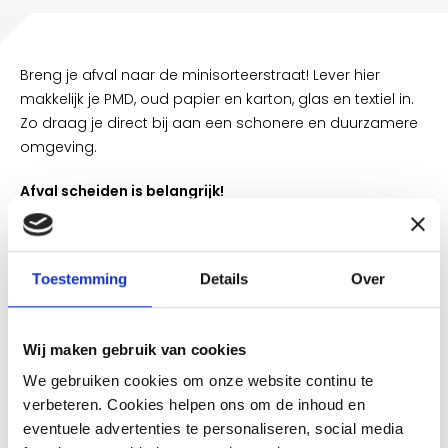
Breng je afval naar de minisorteerstraat! Lever hier
makkelijk je PMD, oud papier en karton, glas en textiel in.
Zo draag je direct bij aan een schonere en duurzamere
omgeving.
Afval scheiden is belangrijk!
Een groot deel van ons afval bestaat uit waardevolle
grondstoffen. Als je afval goed scheidt, kunnen we veel
Toestemming
Details
Over
materialen opnieuw gebruiken. Zo blijft er minder
restafval over. Dat is beter voor het milieu, want restafval
gaat de verbrandingsoven in.
Wij maken gebruik van cookies
We gebruiken cookies om onze website continu te
verbeteren. Cookies helpen ons om de inhoud en
eventuele advertenties te personaliseren, social media
WEET WELK AFVAL WAAR