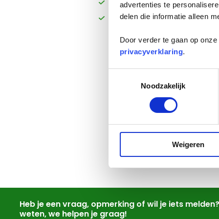
kapotte stroom- en bougiek
advertenties te personaliser
delen die informatie alleen m
weggekrabd isolatiemateriaa
Door verder te gaan op onze 
privacyverklaring
.
Toestemmingsselectie
Tips om steenma
Noodzakelijk
Weigeren
Heb je een vraag, opmerking of wil je iets melden
weten, we helpen je graag!