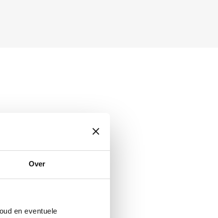
n, kelders, spouwmuren, op
Over
oud en eventuele