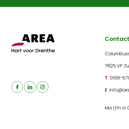
Contac
Columbuss
7825 VP Z
T
0591-571
E
info@are
Ma t/m vr 