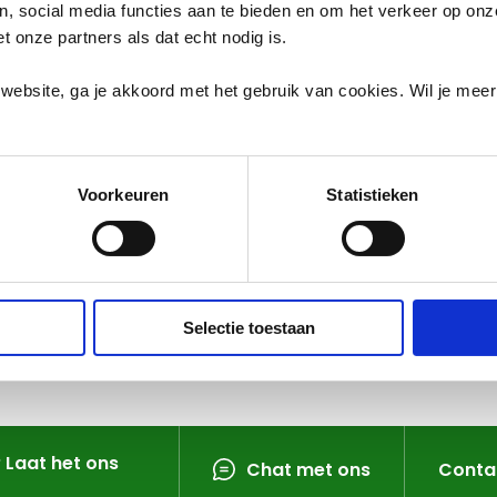
abels;
en, social media functies aan te bieden en om het verkeer op on
et onze partners als dat echt nodig is.
l.
website, ga je akkoord met het gebruik van cookies. Wil je mee
rters te voorkomen
Voorkeuren
Statistieken
Selectie toestaan
? Laat het ons
Chat met ons
Conta