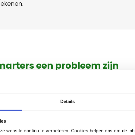
ekenen.
rters een probleem zijn
 roofdier. Hij zoekt graag beschutting in huizen, schure
ap van auto's. Dit kan leiden tot:
Details
ies
als kippen of konijnen;
e website continu te verbeteren. Cookies helpen ons om de inh