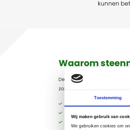
kunnen bet
Waarom steenma
De steenmarter is een beschermd
zolders en zelfs onder de motork
Toestemming
lawaai, vooral 's nachts;
stankoverlast;
Wij maken gebruik van cook
schade aan kleine dieren, zo
We gebruiken cookies om onz