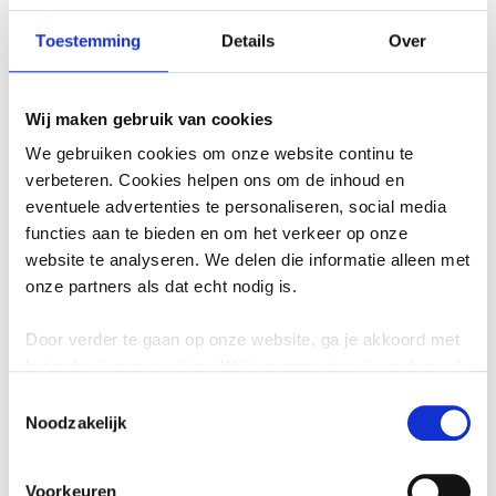
voorkomen
Toestemming
Details
Over
Met deze maatregelen verklein je de kans op
kakkerlakkenoverlast:
Wij maken gebruik van cookies
Ventileer goed:
houd de temperatuur laag (onder
We gebruiken cookies om onze website continu te
de 25 °C).
verbeteren. Cookies helpen ons om de inhoud en
Voedsel afsluiten:
bewaar eten en afval in goed
eventuele advertenties te personaliseren, social media
afgesloten bakken.
functies aan te bieden en om het verkeer op onze
Schoonmaken:
maak de keuken en voorraadruimtes
website te analyseren. We delen die informatie alleen met
regelmatig grondig schoon.
onze partners als dat echt nodig is.
Kieren dichten:
sluit naden, kieren en openingen rond
leidingen af.
Door verder te gaan op onze website, ga je akkoord met
het gebruik van cookies. Wil je meer weten, lees dan ook
onze
privacyverklaring
.
Toestemmingsselectie
Professionele hulp bij
Noodzakelijk
kakkerlakken
Voorkeuren