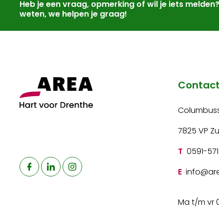
Heb je een vraag, opmerking of wil je iets melden
weten, we helpen je graag!
Contac
Columbuss
7825 VP Z
T
0591-571
E
info@are
Ma t/m vr 