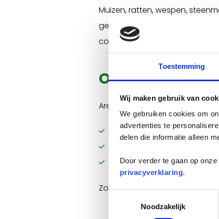
Muizen, ratten, wespen, steenma
gezondheid en kunnen onveilig
constructies beschadigen, wat ge
Toestemming
Onze aanpak: va
Wij maken gebruik van cook
Area biedt een complete aanp
We gebruiken cookies om onz
advertenties te personaliser
onderzoek en advies over pr
delen die informatie alleen m
bestrijding van de plaagdier
nazorg om herhaling te voo
Door verder te gaan op onze 
privacyverklaring
.
Zo werken we samen aan een ve
Toestemmingsselectie
Noodzakelijk