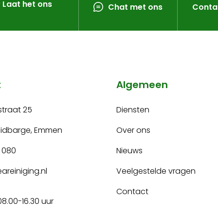
? Laat het ons
Chat met ons
Conta
t
Algemeen
traat 25
Diensten
uidbarge, Emmen
Over ons
 080
Nieuws
areiniging.nl
Veelgestelde vragen
Contact
08.00-16.30 uur