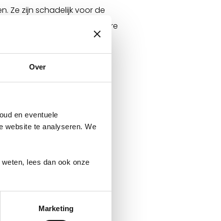
. Ze zijn schadelijk voor de
himmels kunnen hout en andere
Over
oud en eventuele
ze website te analyseren. We
r weten, lees dan ook onze
Marketing