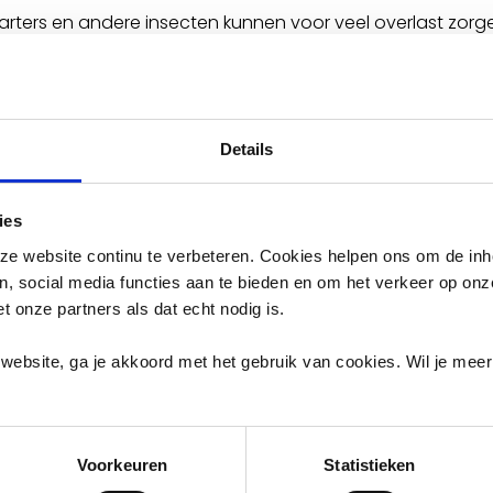
rters en andere insecten kunnen voor veel overlast zorgen
e situaties veroorzaken in en rondom gebouwen. Ook sc
vaarlijk kan zijn.
Details
n preventie tot nazorg
ies
ak voor plaagdierproblemen:
e website continu te verbeteren. Cookies helpen ons om de inh
en, social media functies aan te bieden en om het verkeer op on
eventie,
et onze partners als dat echt nodig is.
en,
rkomen.
website, ga je akkoord met het gebruik van cookies. Wil je mee
ilige en schone leefomgeving.
Voorkeuren
Statistieken