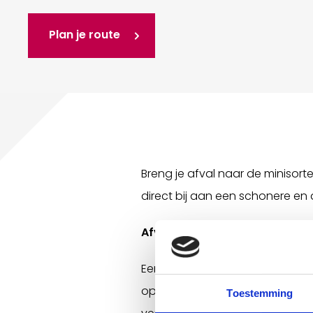
Plan je route
Breng je afval naar de minisortee
direct bij aan een schonere e
Afval scheiden is belangrijk!
Een groot deel van ons afval be
opnieuw gebruiken. Zo blijft er 
Toestemming