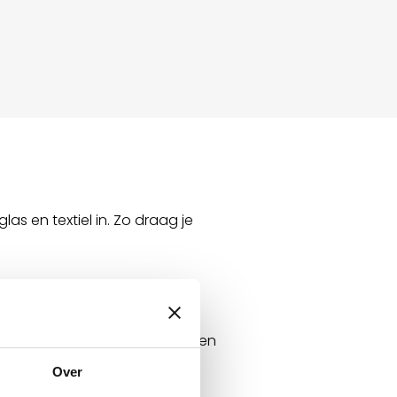
las en textiel in. Zo draag je
eidt, kunnen we veel materialen
stafval gaat de
Over