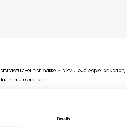
rstraat! Lever hier makkelijk je PMD, oud papier en karton, g
n duurzamere omgeving.
staat uit waardevolle grondstoffen. Als je afval goed sch
minder restafval over. Dat is beter voor het milieu, want re
Details