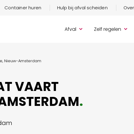
Container huren
Hulp bij afval scheiden
Over
Afval
Zelf regelen
ijde, Nieuw-Amsterdam
AT VAART
W-AMSTERDAM
.
rdam