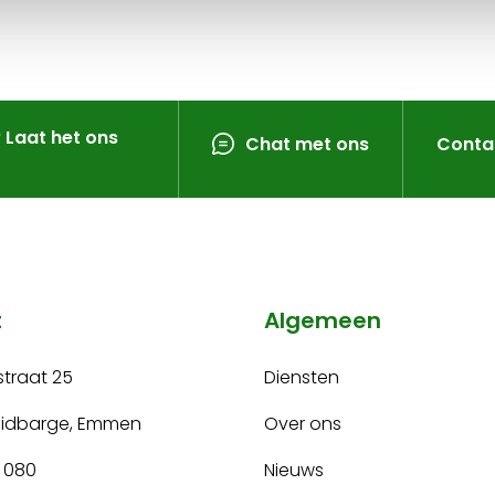
? Laat het ons
Chat met ons
Conta
t
Algemeen
traat 25
Diensten
uidbarge, Emmen
Over ons
 080
Nieuws