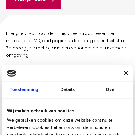
Breng je afval naar de minisorteerstraat! Lever hier
makkelijk je PMD, oud papier en karton, glas en textiel in.
Zo draag je direct bij aan een schonere en duurzamere
omgeving.
Afval scheiden is belangrijk!
Een groot deel van ons afval bestaat uit waardevolle
grondstoffen. Als je afval goed scheidt, kunnen we veel
Toestemming
Details
Over
materialen opnieuw gebruiken. Zo blijft er minder
restafval over. Dat is beter voor het milieu, want restafval
gaat de verbrandingsoven in.
Wij maken gebruik van cookies
We gebruiken cookies om onze website continu te
verbeteren. Cookies helpen ons om de inhoud en
eventuele advertenties te personaliseren, social media