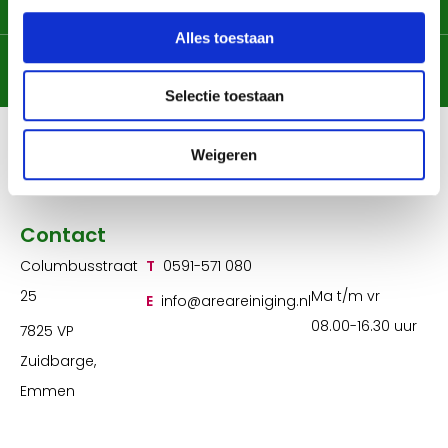
graag!
Alles toestaan
Chat met ons
Contactformulier
Selectie toestaan
Weigeren
Contact
Columbusstraat
T
0591-571 080
25
Ma t/m vr
E
info@areareiniging.nl
08.00-16.30 uur
7825 VP
Zuidbarge,
Emmen