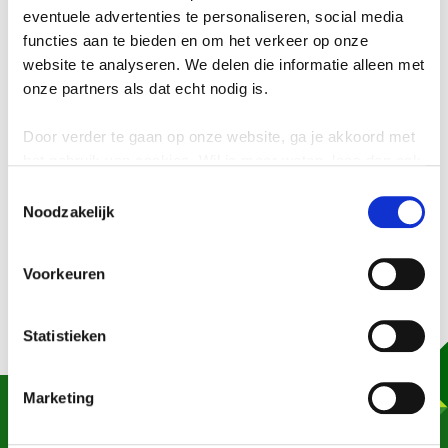
eventuele advertenties te personaliseren, social media
functies aan te bieden en om het verkeer op onze
WEET WELK AFVAL WAAR
website te analyseren. We delen die informatie alleen met
onze partners als dat echt nodig is.
HOORT
Door verder te gaan op onze website, ga je akkoord met
Kijk op onze pagina '
Welk afval waar
' en leer hoe je
het gebruik van cookies. Wil je meer weten, lees dan ook
afval makkelijk en goed kunt scheiden.
onze
privacyverklaring
.
Toestemmingsselectie
Noodzakelijk
Zo help je mee aan een schonere omgeving en een
duurzame toekomst.
Voorkeuren
Statistieken
Marketing
Heb je een vraag, opmerking of wil je iets
melden? Laat het ons weten, we helpen je