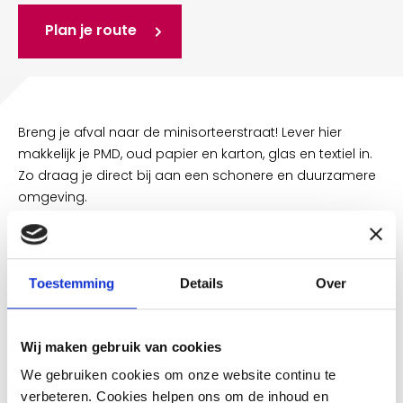
Plan je route
Breng je afval naar de minisorteerstraat! Lever hier
makkelijk je PMD, oud papier en karton, glas en textiel in.
Zo draag je direct bij aan een schonere en duurzamere
omgeving.
Afval scheiden is belangrijk!
Een groot deel van ons afval bestaat uit waardevolle
Toestemming
Details
Over
grondstoffen. Als je afval goed scheidt, kunnen we veel
materialen opnieuw gebruiken. Zo blijft er minder
restafval over. Dat is beter voor het milieu, want restafval
Wij maken gebruik van cookies
gaat de verbrandingsoven in.
We gebruiken cookies om onze website continu te
verbeteren. Cookies helpen ons om de inhoud en