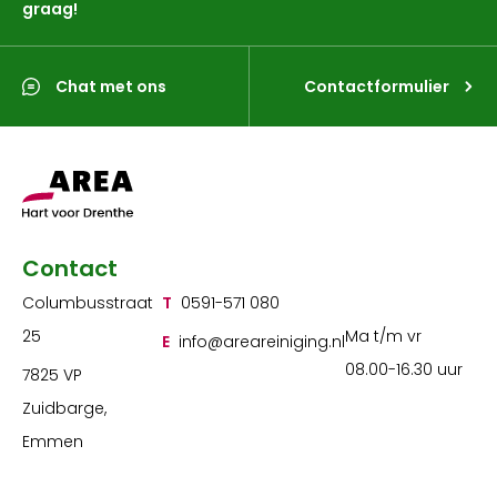
graag!
Chat met ons
Contactformulier
Contact
Columbusstraat
T
0591-571 080
25
Ma t/m vr
E
info@areareiniging.nl
08.00-16.30 uur
7825 VP
Zuidbarge,
Emmen