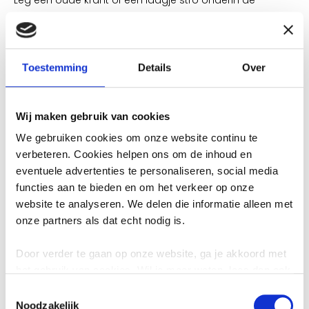
container. Zo plakken etensresten minder snel vast. Een
handje zaagsel erbij helpt ook!
Toestemming
Details
Over
Zet de container in de schaduw
Kies een koele, schaduwrijke plek voor uw container.
Wij maken gebruik van cookies
We gebruiken cookies om onze website continu te
Reinig regelmatig
verbeteren. Cookies helpen ons om de inhoud en
eventuele advertenties te personaliseren, social media
functies aan te bieden en om het verkeer op onze
Spoel de container regelmatig schoon met water en wat
website te analyseren. We delen die informatie alleen met
groene zeep. Even laten drogen in de zon – klaar!
onze partners als dat echt nodig is.
Weg met maden: klimop helpt!
Door verder te gaan op onze website, ga je akkoord met
het gebruik van cookies. Wil je meer weten, lees dan ook
onze
privacyverklaring
.
Leg wat takjes klimop (Hedera) in de container. Maden
Toestemmingsselectie
Noodzakelijk
houden hier niet van, want deze plant is giftig voor ze.