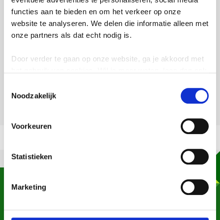
of GFT mag níet zwaarder zijn dan
functies aan te bieden en om het verkeer op onze
80 kilo.
website te analyseren. We delen die informatie alleen met
onze partners als dat echt nodig is.
Op deze manier kan de inzamelwagen
je container makkelijk oppakken én
Door verder te gaan op onze website, ga je akkoord met
legen.
het gebruik van cookies. Wil je meer weten, lees dan ook
onze
privacyverklaring
.
Toestemmingsselectie
Noodzakelijk
Voorkeuren
Statistieken
Heb je een vraag, opmerking of wil je iets
Marketing
melden? Laat het ons weten, we helpen je
graag!