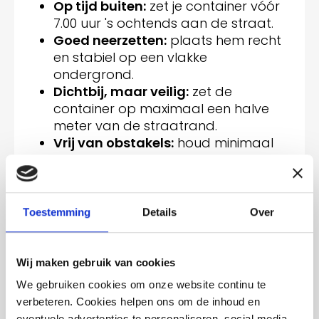
Op tijd buiten:
zet je container vóór
7.00 uur 's ochtends aan de straat.
Goed neerzetten:
plaats hem recht
en stabiel op een vlakke
ondergrond.
Dichtbij, maar veilig:
zet de
container op maximaal een halve
meter van de straatrand.
Vrij van obstakels:
houd minimaal
30 cm ruimte rondom vrij. Zet de
container dus niet tegen bomen,
palen, hagen, auto's of schuttingen.
Deksel dicht:
zorg dat het deksel
Toestemming
Details
Over
goed gesloten is. Zo kan de wagen
het afval veilig legen.
Binnenzak:
gebruik je een
Wij maken gebruik van cookies
binnenzak? Sla de randen naar
We gebruiken cookies om onze website continu te
binnen bij het aanbieden.
verbeteren. Cookies helpen ons om de inhoud en
Gewicht:
je container voor restafval
eventuele advertenties te personaliseren, social media