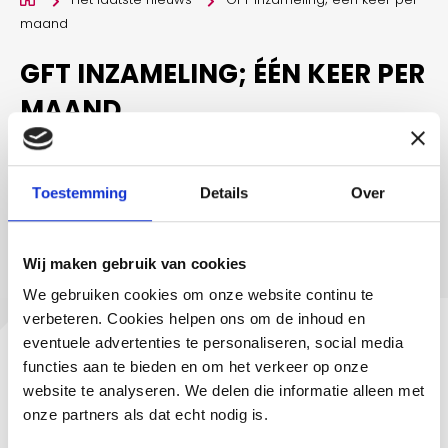
maand
GFT INZAMELING; ÉÉN KEER PER
MAAND
01-12-2025
Toestemming
Details
Over
GFT inzameling in december 2025, januari en
februari 2026
Wij maken gebruik van cookies
We gebruiken cookies om onze website continu te
verbeteren. Cookies helpen ons om de inhoud en
eventuele advertenties te personaliseren, social media
In de maanden december, januari en februari komen wij
functies aan te bieden en om het verkeer op onze
één keer in de maand langs om de GFT container te
website te analyseren. We delen die informatie alleen met
ledigen. In de Area afvalapp kun je precies zien wanneer
onze partners als dat echt nodig is.
we langskomen. We vragen altijd de container vóór