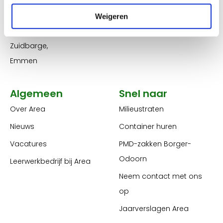
25
Ma t/m vr
E
info@areareiniging.nl
Weigeren
08.00-16.30 uur
7825 VP
Zuidbarge,
Emmen
Algemeen
Snel naar
Over Area
Milieustraten
Nieuws
Container huren
Vacatures
PMD-zakken Borger-
Odoorn
Leerwerkbedrijf bij Area
Neem contact met ons
op
Jaarverslagen Area