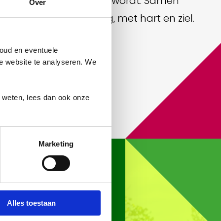
 schoner en duurzamer wordt. Samen
Over
ing schoon en veilig, met hart en ziel.
oud en eventuele
ze website te analyseren. We
r weten, lees dan ook onze
Marketing
Voor alle
generaties
Alles toestaan