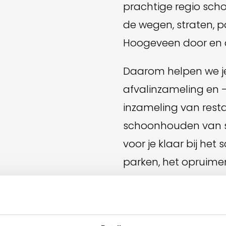
prachtige regio scho
de wegen, straten, p
Hoogeveen door en 
Daarom helpen we je 
afvalinzameling en 
inzameling van restaf
schoonhouden van st
voor je klaar bij he
parken, het opruimen
plaagdieren—wij zor
Met ons aan je zijd