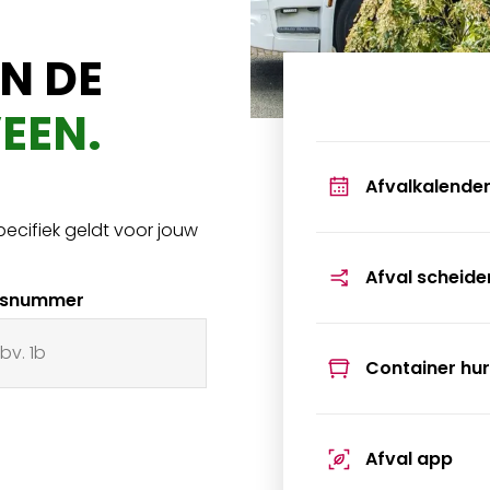
N DE
EEN
.
Afvalkalende
pecifiek geldt voor jouw
Afval scheide
isnummer
Container hu
Afval app