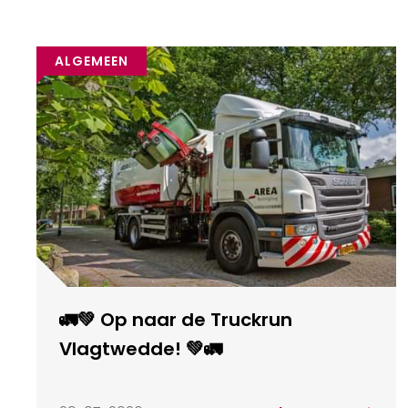
ALGEMEEN
🚛💚 Op naar de Truckrun
Vlagtwedde! 💚🚛